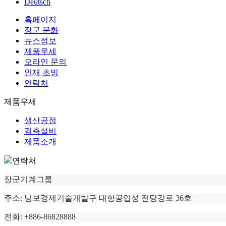
Deutsch
홈페이지
장군 문화
뉴스정보
제품우세
오라인 문의
인재 초빙
연락처
제품우세
생산공정
검측설비
제품소개
연락처
장군기계그룹
주소: 닝보경제기술개발구 대항공업성 전당강로 36호
전화: +886-86828888