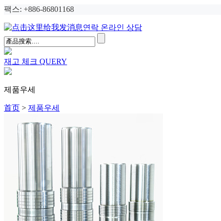
팩스: +886-86801168
연락 온라인 상담
재고 체크
QUERY
제품우세
首页
>
제품우세