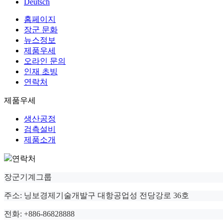
Deutsch
홈페이지
장군 문화
뉴스정보
제품우세
오라인 문의
인재 초빙
연락처
제품우세
생산공정
검측설비
제품소개
연락처
장군기계그룹
주소: 닝보경제기술개발구 대항공업성 전당강로 36호
전화: +886-86828888