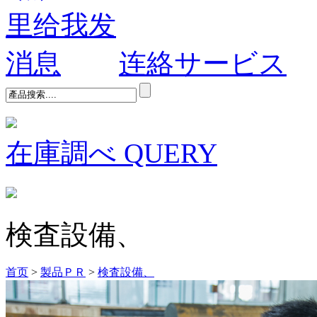
连絡サービス
在庫調べ
QUERY
検査設備、
首页
>
製品ＰＲ
>
検査設備、