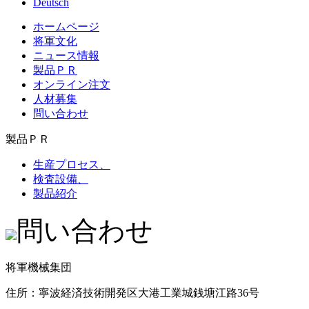
Deutsch
ホームページ
将軍文化
ニュース情報
製品ＰＲ
オンライン注文
人材募集
問い合わせ
製品ＰＲ
生産プロセス、
検査設備、
製品紹介
問い合わせ
将軍機械集団
住所：寧波経済技術開発区大港工業城銭塘江路36号