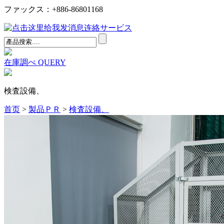
ファックス：+886-86801168
连絡サービス
在庫調べ
QUERY
検査設備、
首页
>
製品ＰＲ
>
検査設備、