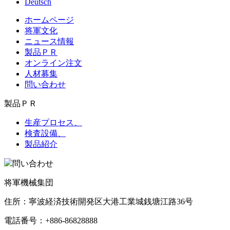
Deutsch
ホームページ
将軍文化
ニュース情報
製品ＰＲ
オンライン注文
人材募集
問い合わせ
製品ＰＲ
生産プロセス、
検査設備、
製品紹介
問い合わせ
将軍機械集団
住所：寧波経済技術開発区大港工業城銭塘江路36号
電話番号：+886-86828888